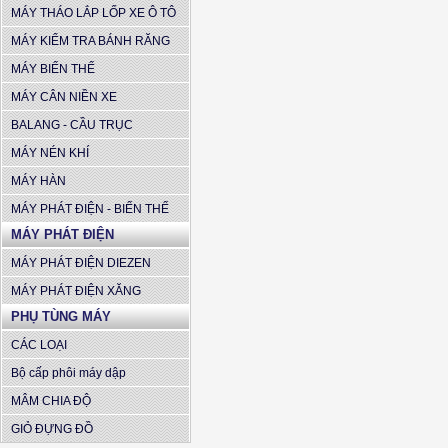
MÁY THÁO LẮP LỐP XE Ô TÔ
MÁY KIỂM TRA BÁNH RĂNG
MÁY BIẾN THẾ
MÁY CÂN NIỀN XE
BALANG - CẦU TRỤC
MÁY NÉN KHÍ
MÁY HÀN
MÁY PHÁT ĐIỆN - BIẾN THẾ
MÁY PHÁT ĐIỆN
MÁY PHÁT ĐIỆN DIEZEN
MÁY PHÁT ĐIỆN XĂNG
PHỤ TÙNG MÁY
CÁC LOẠI
Bộ cấp phôi máy dập
MÂM CHIA ĐỘ
GIỎ ĐỰNG ĐỒ