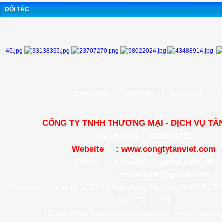
ĐỐI TÁC
|
|
|
TRANG CHỦ
GIỚI THIỆU
SẢN PHẨM
T
CÔNG TY TNHH THƯƠNG MẠI - DỊCH VỤ TẤN
Mã số thuế : 0304004221
Website :
www.congtytanviet.com
Email :
tanvietjp@yahoo.com.vn
tanviet2295@gmail.com
Địa chỉ văn phòng
: 1043 Lê Đức Anh, Phường Bình Trị Đ
Tân, TP. HCM
(Cạnh Thép Toàn Thắng, chân cầu vượt Hương 