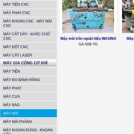
MÁY TIỆN CNC
MÁY PHAY CNC
MÁY KHOAN CNC - MÁY MÀI
CNC
MÁY CẮT DÂY - KHẮC CHỮ
CNC
Máy mài tròn ngoài hiệu WASINO
Máy
GA-50B-TG
MÁY ĐỘT CNC
MÁY CẮT LASER
MÁY GIA CÔNG CƠ KHÍ
MÁY TIỆN
MÁY ĐO BÁNH RĂNG
MÁY PHAY
MÁY CƯA
MÁY BÀO
MÁY MÀI
MÁY MÀI PHẲNG
MÁY KHOAN ĐỨNG - KHOAN