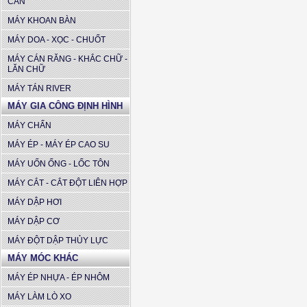
CẦN
MÁY KHOAN BÀN
MÁY DOA - XỌC - CHUỐT
MÁY CÁN RĂNG - KHẮC CHỮ -
LĂN CHỮ
MÁY TÁN RIVER
MÁY GIA CÔNG ĐỊNH HÌNH
MÁY CHẤN
MÁY ÉP - MÁY ÉP CAO SU
MÁY UỐN ỐNG - LỐC TÔN
MÁY CẮT - CẮT ĐỘT LIÊN HỢP
MÁY DẬP HƠI
MÁY DẬP CƠ
MÁY ĐỘT DẬP THỦY LỰC
MÁY MÓC KHÁC
MÁY ÉP NHỰA - ÉP NHÔM
MÁY LÀM LÒ XO