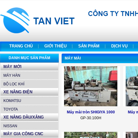
TRANG CHỦ
GIỚI THIỆU
SẢN PHẨM
DỊCH VỤ
DANH MỤC SẢN PHẨM
MÁY MÀI
MÁY MỚI
MÁY HÀN
BỘ LỌC KHÍ
XE NÂNG ĐIỆN
KOMATSU
TOYOTA
Máy mài tròn SHIGIYA 1000
Máy 
XE NÂNG DẦU/XĂNG
GP-30.100H
NISSAN
MÁY GIA CÔNG CNC