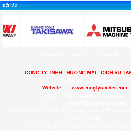
ĐỐI TÁC
|
|
|
TRANG CHỦ
GIỚI THIỆU
SẢN PHẨM
T
CÔNG TY TNHH THƯƠNG MẠI - DỊCH VỤ TẤN
Mã số thuế : 0304004221
Website :
www.congtytanviet.com
Email :
tanvietjp@yahoo.com.vn
tanviet2295@gmail.com
Địa chỉ văn phòng
: 1043 Lê Đức Anh, Phường Bình Trị Đ
Tân, TP. HCM
(Cạnh Thép Toàn Thắng, chân cầu vượt Hương 