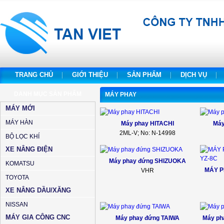
TRANG CHỦ
GIỚI THIỆU
SẢN PHẨM
DỊCH VỤ
DANH MỤC SẢN PHẨM
MÁY PHAY
MÁY MỚI
MÁY HÀN
Máy phay HITACHI
Má
2ML-V; No: N-14998
BỘ LỌC KHÍ
XE NÂNG ĐIỆN
Máy phay đứng SHIZUOKA
KOMATSU
MÁY P
VHR
TOYOTA
XE NÂNG DẦU/XĂNG
NISSAN
MÁY GIA CÔNG CNC
Máy phay đứng TAIWA
Máy ph