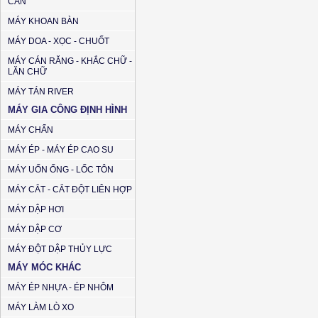
CẦN
MÁY KHOAN BÀN
MÁY DOA - XỌC - CHUỐT
MÁY CÁN RĂNG - KHẮC CHỮ -
LĂN CHỮ
MÁY TÁN RIVER
MÁY GIA CÔNG ĐỊNH HÌNH
MÁY CHẤN
MÁY ÉP - MÁY ÉP CAO SU
MÁY UỐN ỐNG - LỐC TÔN
MÁY CẮT - CẮT ĐỘT LIÊN HỢP
MÁY DẬP HƠI
MÁY DẬP CƠ
MÁY ĐỘT DẬP THỦY LỰC
MÁY MÓC KHÁC
MÁY ÉP NHỰA - ÉP NHÔM
MÁY LÀM LÒ XO