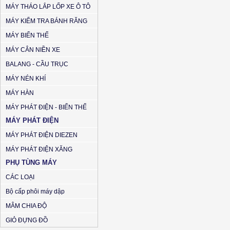
MÁY THÁO LẮP LỐP XE Ô TÔ
MÁY KIỂM TRA BÁNH RĂNG
MÁY BIẾN THẾ
MÁY CÂN NIỀN XE
BALANG - CẦU TRỤC
MÁY NÉN KHÍ
MÁY HÀN
MÁY PHÁT ĐIỆN - BIẾN THẾ
MÁY PHÁT ĐIỆN
MÁY PHÁT ĐIỆN DIEZEN
MÁY PHÁT ĐIỆN XĂNG
PHỤ TÙNG MÁY
CÁC LOẠI
Bộ cấp phôi máy dập
MÂM CHIA ĐỘ
GIỎ ĐỰNG ĐỒ