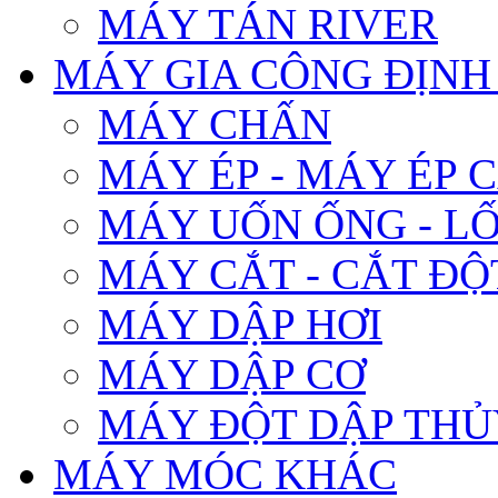
MÁY TÁN RIVER
MÁY GIA CÔNG ĐỊNH
MÁY CHẤN
MÁY ÉP - MÁY ÉP 
MÁY UỐN ỐNG - L
MÁY CẮT - CẮT ĐỘ
MÁY DẬP HƠI
MÁY DẬP CƠ
MÁY ĐỘT DẬP THỦ
MÁY MÓC KHÁC