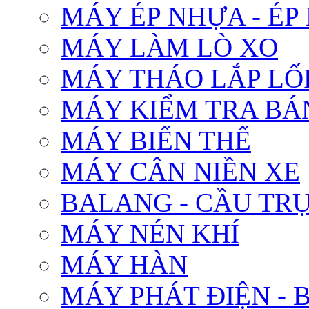
MÁY ÉP NHỰA - É
MÁY LÀM LÒ XO
MÁY THÁO LẮP LỐP
MÁY KIỂM TRA BÁ
MÁY BIẾN THẾ
MÁY CÂN NIỀN XE
BALANG - CẦU TR
MÁY NÉN KHÍ
MÁY HÀN
MÁY PHÁT ĐIỆN - 