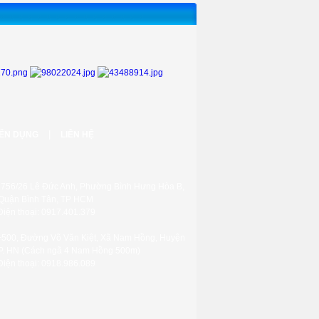
|
ỂN DỤNG
LIÊN HỆ
: 756/26 Lê Đức Anh, Phường Bình Hưng Hòa B,
Quận Bình Tân, TP HCM
Điện thoại: 0917.401.379
+500, Đường Võ Văn Kiệt, Xã Nam Hồng, Huyện
P. HN
(Cách ngã 4 Nam Hồng 500m)
Điện thoại: 0918.986.089