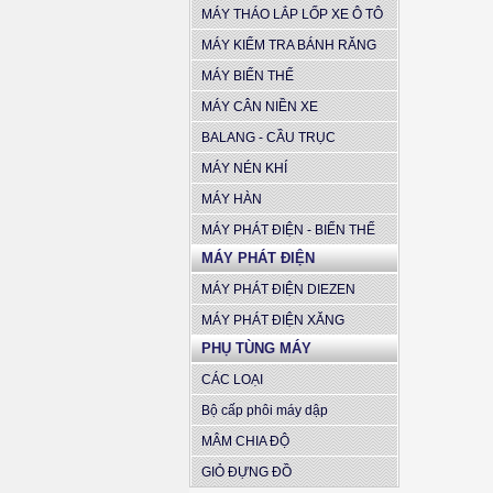
MÁY THÁO LẮP LỐP XE Ô TÔ
MÁY KIỂM TRA BÁNH RĂNG
MÁY BIẾN THẾ
MÁY CÂN NIỀN XE
BALANG - CẦU TRỤC
MÁY NÉN KHÍ
MÁY HÀN
MÁY PHÁT ĐIỆN - BIẾN THẾ
MÁY PHÁT ĐIỆN
MÁY PHÁT ĐIỆN DIEZEN
MÁY PHÁT ĐIỆN XĂNG
PHỤ TÙNG MÁY
CÁC LOẠI
Bộ cấp phôi máy dập
MÂM CHIA ĐỘ
GIỎ ĐỰNG ĐỒ