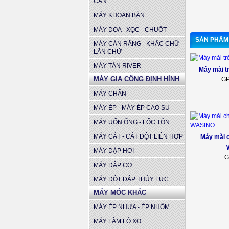
CẦN
MÁY KHOAN BÀN
MÁY DOA - XỌC - CHUỐT
SẢN PHẨM
MÁY CÁN RĂNG - KHẮC CHỮ -
LĂN CHỮ
MÁY TÁN RIVER
Máy mài t
MÁY GIA CÔNG ĐỊNH HÌNH
GP
MÁY CHẤN
MÁY ÉP - MÁY ÉP CAO SU
MÁY UỐN ỐNG - LỐC TÔN
MÁY CẮT - CẮT ĐỘT LIÊN HỢP
Máy mài 
MÁY DẬP HƠI
G
MÁY DẬP CƠ
MÁY ĐỘT DẬP THỦY LỰC
MÁY MÓC KHÁC
MÁY ÉP NHỰA - ÉP NHÔM
MÁY LÀM LÒ XO