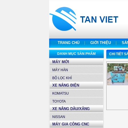
TRANG CHỦ
GIỚI THIỆU
SẢ
DANH MỤC SẢN PHẨM
CHI TIẾT 
MÁY MỚI
MÁY HÀN
BỘ LỌC KHÍ
XE NÂNG ĐIỆN
KOMATSU
TOYOTA
XE NÂNG DẦU/XĂNG
NISSAN
MÁY GIA CÔNG CNC