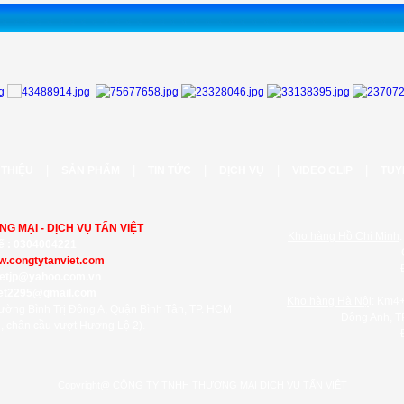
|
|
|
|
|
 THIỆU
SẢN PHẨM
TIN TỨC
DỊCH VỤ
VIDEO CLIP
TUY
G MẠI - DỊCH VỤ TẤN VIỆT
Kho hàng Hồ Chí Minh
ế : 0304004221
.congtytanviet.com
ietjp@yahoo.com.vn
iet2295@gmail.com
Kho hàng Hà Nộ
i: Km4
ường Bình Trị Đông A, Quận Bình Tân, TP. HCM
Đông Anh, T
 chân cầu vượt Hương Lộ 2).
Copyright@ CÔNG TY TNHH THƯƠNG MẠI DỊCH VỤ TẤN VIỆT