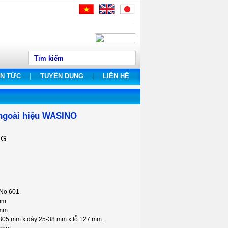
IN TỨC
TUYỂN DỤNG
LIÊN HỆ
 ngoài hiệu WASINO
TG
No 601.
mm.
mm.
305 mm x dày 25-38 mm x lỗ 127 mm.