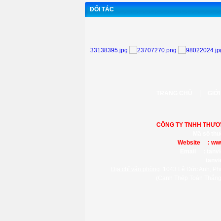
ĐỐI TÁC
|
TRANG CHỦ
GIỚI
CÔNG TY TNHH THƯƠN
Mã số thu
Website :
www
Email :
tanv
tanv
Địa chỉ văn phòng
: 1043 Lê Đức Anh, Ph
(Cạnh Thép Toàn Thắng,