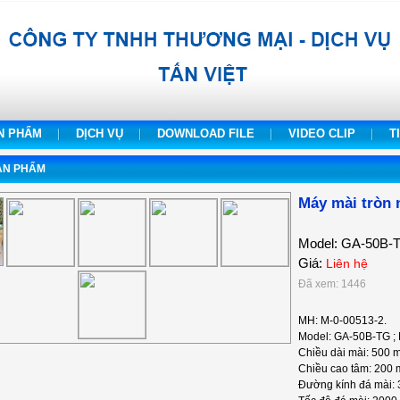
N PHẨM
DỊCH VỤ
DOWNLOAD FILE
VIDEO CLIP
T
SẢN PHẨM
Máy mài tròn
Model: GA-50B-
Giá:
Liên hệ
Đã xem: 1446
MH: M-0-00513-2.
Model: GA-50B-TG ; 
Chiều dài mài: 500 
Chiều cao tâm: 200 
Đường kính đá mài: 