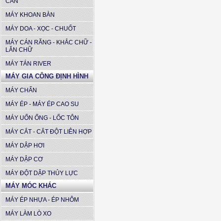
CẦN
MÁY KHOAN BÀN
MÁY DOA - XỌC - CHUỐT
MÁY CÁN RĂNG - KHẮC CHỮ -
LĂN CHỮ
MÁY TÁN RIVER
MÁY GIA CÔNG ĐỊNH HÌNH
MÁY CHẤN
MÁY ÉP - MÁY ÉP CAO SU
MÁY UỐN ỐNG - LỐC TÔN
MÁY CẮT - CẮT ĐỘT LIÊN HỢP
MÁY DẬP HƠI
MÁY DẬP CƠ
MÁY ĐỘT DẬP THỦY LỰC
MÁY MÓC KHÁC
MÁY ÉP NHỰA - ÉP NHÔM
MÁY LÀM LÒ XO