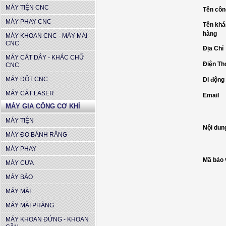
MÁY TIỆN CNC
Tên côn
MÁY PHAY CNC
Tên kh
hàng
MÁY KHOAN CNC - MÁY MÀI
CNC
Địa Chỉ
MÁY CẮT DÂY - KHẮC CHỮ
Điện Th
CNC
MÁY ĐỘT CNC
Di động
MÁY CẮT LASER
Email
MÁY GIA CÔNG CƠ KHÍ
MÁY TIỆN
Nội dun
MÁY ĐO BÁNH RĂNG
MÁY PHAY
Mã bảo 
MÁY CƯA
MÁY BÀO
MÁY MÀI
MÁY MÀI PHẲNG
MÁY KHOAN ĐỨNG - KHOAN