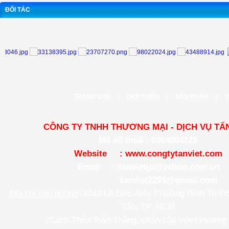
ĐỐI TÁC
|
|
|
TRANG CHỦ
GIỚI THIỆU
SẢN PHẨM
T
CÔNG TY TNHH THƯƠNG MẠI - DỊCH VỤ TẤN
Mã số thuế : 0304004221
Website :
www.congtytanviet.com
Email :
tanvietjp@yahoo.com.vn
tanviet2295@gmail.com
Địa chỉ văn phòng
: 1043 Lê Đức Anh, Phường Bình Trị Đ
Tân, TP. HCM
(Cạnh Thép Toàn Thắng, chân cầu vượt Hương 