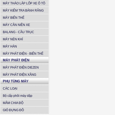
MÁY THÁO LẮP LỐP XE Ô TÔ
MÁY KIỂM TRA BÁNH RĂNG
MÁY BIẾN THẾ
MÁY CÂN NIỀN XE
BALANG - CẦU TRỤC
MÁY NÉN KHÍ
MÁY HÀN
MÁY PHÁT ĐIỆN - BIẾN THẾ
MÁY PHÁT ĐIỆN
MÁY PHÁT ĐIỆN DIEZEN
MÁY PHÁT ĐIỆN XĂNG
PHỤ TÙNG MÁY
CÁC LOẠI
Bộ cấp phôi máy dập
MÂM CHIA ĐỘ
GIỎ ĐỰNG ĐỒ