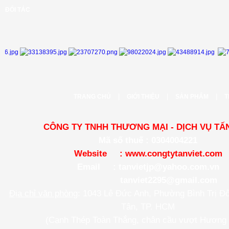
ĐỐI TÁC
|
|
|
TRANG CHỦ
GIỚI THIỆU
SẢN PHẨM
T
CÔNG TY TNHH THƯƠNG MẠI - DỊCH VỤ TẤN
Mã số thuế : 0304004221
Website :
www.congtytanviet.com
Email :
tanvietjp@yahoo.com.vn
tanviet2295@gmail.com
Địa chỉ văn phòng
: 1043 Lê Đức Anh, Phường Bình Trị Đ
Tân, TP. HCM
(Cạnh Thép Toàn Thắng, chân cầu vượt Hương 