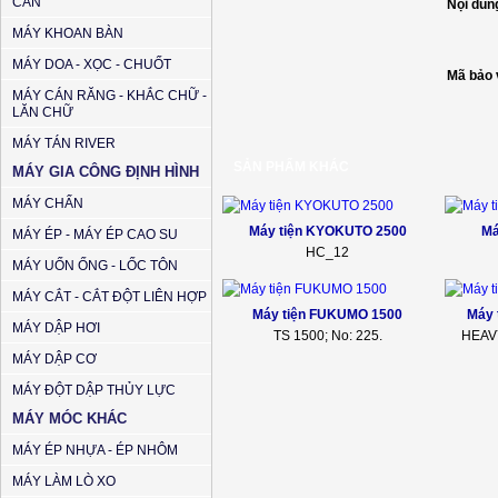
CẦN
Nội dun
MÁY KHOAN BÀN
MÁY DOA - XỌC - CHUỐT
Mã bảo 
MÁY CÁN RĂNG - KHẮC CHỮ -
LĂN CHỮ
MÁY TÁN RIVER
SẢN PHẨM KHÁC
MÁY GIA CÔNG ĐỊNH HÌNH
MÁY CHẤN
Máy tiện KYOKUTO 2500
Má
MÁY ÉP - MÁY ÉP CAO SU
HC_12
MÁY UỐN ỐNG - LỐC TÔN
MÁY CẮT - CẮT ĐỘT LIÊN HỢP
Máy tiện FUKUMO 1500
Máy 
MÁY DẬP HƠI
TS 1500; No: 225.
HEAV
MÁY DẬP CƠ
MÁY ĐỘT DẬP THỦY LỰC
MÁY MÓC KHÁC
MÁY ÉP NHỰA - ÉP NHÔM
MÁY LÀM LÒ XO