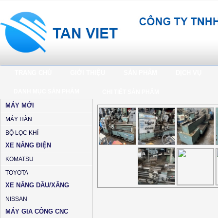
TRANG CHỦ
GIỚI THIỆU
SẢN PHẨM
DỊCH VỤ
DANH MỤC SẢN PHẨM
CHI TIẾT SẢN PHẨM
MÁY MỚI
MÁY HÀN
BỘ LỌC KHÍ
XE NÂNG ĐIỆN
KOMATSU
TOYOTA
XE NÂNG DẦU/XĂNG
NISSAN
MÁY GIA CÔNG CNC