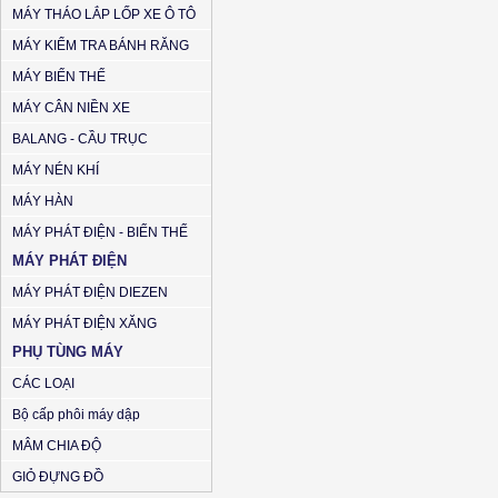
MÁY THÁO LẮP LỐP XE Ô TÔ
MÁY KIỂM TRA BÁNH RĂNG
MÁY BIẾN THẾ
MÁY CÂN NIỀN XE
BALANG - CẦU TRỤC
MÁY NÉN KHÍ
MÁY HÀN
MÁY PHÁT ĐIỆN - BIẾN THẾ
MÁY PHÁT ĐIỆN
MÁY PHÁT ĐIỆN DIEZEN
MÁY PHÁT ĐIỆN XĂNG
PHỤ TÙNG MÁY
CÁC LOẠI
Bộ cấp phôi máy dập
MÂM CHIA ĐỘ
GIỎ ĐỰNG ĐỒ