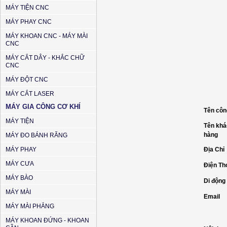
MÁY TIỆN CNC
MÁY PHAY CNC
MÁY KHOAN CNC - MÁY MÀI
CNC
MÁY CẮT DÂY - KHẮC CHỮ
CNC
MÁY ĐỘT CNC
MÁY CẮT LASER
MÁY GIA CÔNG CƠ KHÍ
Tên côn
MÁY TIỆN
Tên kh
hàng
MÁY ĐO BÁNH RĂNG
MÁY PHAY
Địa Chỉ
MÁY CƯA
Điện Th
MÁY BÀO
Di động
MÁY MÀI
Email
MÁY MÀI PHẲNG
MÁY KHOAN ĐỨNG - KHOAN