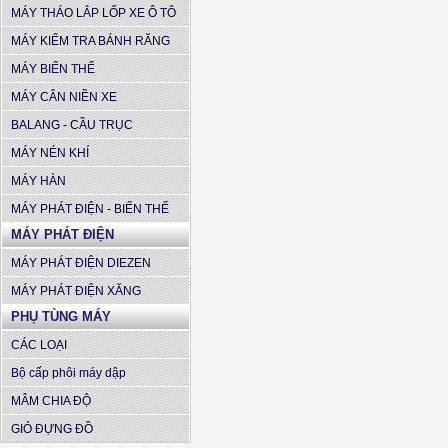
MÁY THÁO LẮP LỐP XE Ô TÔ
MÁY KIỂM TRA BÁNH RĂNG
MÁY BIẾN THẾ
MÁY CÂN NIỀN XE
BALANG - CẦU TRỤC
MÁY NÉN KHÍ
MÁY HÀN
MÁY PHÁT ĐIỆN - BIẾN THẾ
MÁY PHÁT ĐIỆN
MÁY PHÁT ĐIỆN DIEZEN
MÁY PHÁT ĐIỆN XĂNG
PHỤ TÙNG MÁY
CÁC LOẠI
Bộ cấp phôi máy dập
MÂM CHIA ĐỘ
GIỎ ĐỰNG ĐỒ