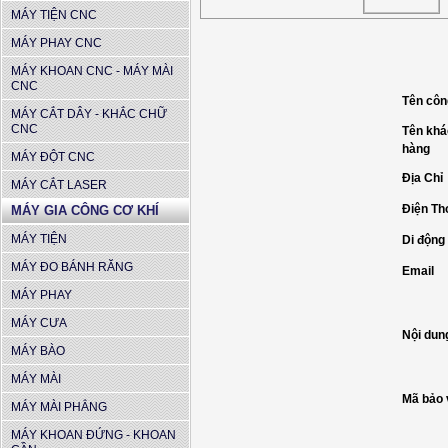
MÁY TIỆN CNC
MÁY PHAY CNC
MÁY KHOAN CNC - MÁY MÀI
CNC
Tên côn
MÁY CẮT DÂY - KHẮC CHỮ
CNC
Tên kh
hàng
MÁY ĐỘT CNC
Địa Chỉ
MÁY CẮT LASER
Điện Th
MÁY GIA CÔNG CƠ KHÍ
MÁY TIỆN
Di động
MÁY ĐO BÁNH RĂNG
Email
MÁY PHAY
MÁY CƯA
Nội dun
MÁY BÀO
MÁY MÀI
Mã bảo 
MÁY MÀI PHẲNG
MÁY KHOAN ĐỨNG - KHOAN