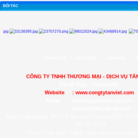
ĐỐI TÁC
|
|
|
TRANG CHỦ
GIỚI THIỆU
SẢN PHẨM
T
CÔNG TY TNHH THƯƠNG MẠI - DỊCH VỤ TẤN
Mã số thuế : 0304004221
Website :
www.congtytanviet.com
Email :
tanvietjp@yahoo.com.vn
tanviet2295@gmail.com
Địa chỉ văn phòng
: 1043 Lê Đức Anh, Phường Bình Trị Đ
Tân, TP. HCM
(Cạnh Thép Toàn Thắng, chân cầu vượt Hương 