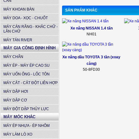
CẦN
MÁY KHOAN BÀN
SẢN PHẨM KHÁC
MÁY DOA - XỌC - CHUỐT
MÁY CÁN RĂNG - KHẮC CHỮ -
Xe nâng NISSAN 1.4 tấn
LĂN CHỮ
NH01
MÁY TÁN RIVER
MÁY GIA CÔNG ĐỊNH HÌNH
MÁY CHẤN
Xe nâng dầu TOYOTA 3 tần (xoay
càng)
MÁY ÉP - MÁY ÉP CAO SU
50-8FD30
MÁY UỐN ỐNG - LỐC TÔN
MÁY CẮT - CẮT ĐỘT LIÊN HỢP
MÁY DẬP HƠI
MÁY DẬP CƠ
MÁY ĐỘT DẬP THỦY LỰC
MÁY MÓC KHÁC
MÁY ÉP NHỰA - ÉP NHÔM
MÁY LÀM LÒ XO